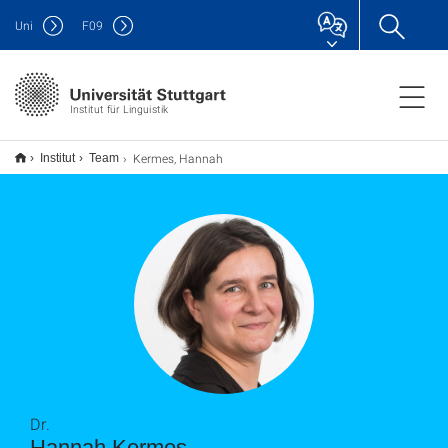
Uni
F
09
Institut für Linguistik
Kermes, Hannah
Institut
Team
Dr.
Hannah Kermes