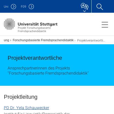
Uni
F
09
Projekt Forschungsbasierte
Fremdsprachendidaktik
Projektverantwortliche
schung
Forschungsbasierte Fremdsprachendidaktik
Projektverantwortliche
Ansprechpartnerinnen des Projekts
"Forschungsbasierte Fremdsprachendidaktik"
Projektleitung
PD Dr. Yela Schauwecker
Institut für Linguistik/Romanistik der