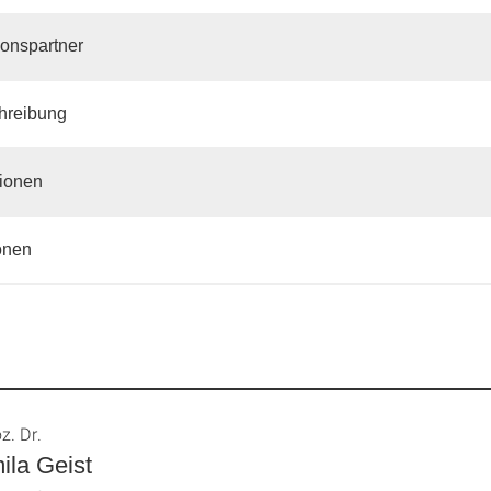
onspartner
hreibung
tionen
onen
z. Dr.
ila Geist