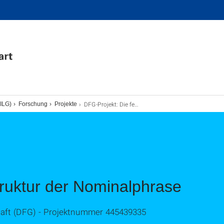
DFG-Projekt: Die feinkörnige Struktur der Nominalphrase
(ILG)
Forschung
Projekte
truktur der Nominalphrase
ft (DFG) - Projektnummer 445439335