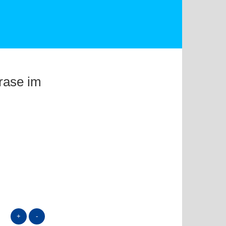
hrase im
+
-