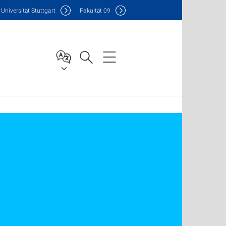
Uni
versität Stuttgart
F
akultät
09