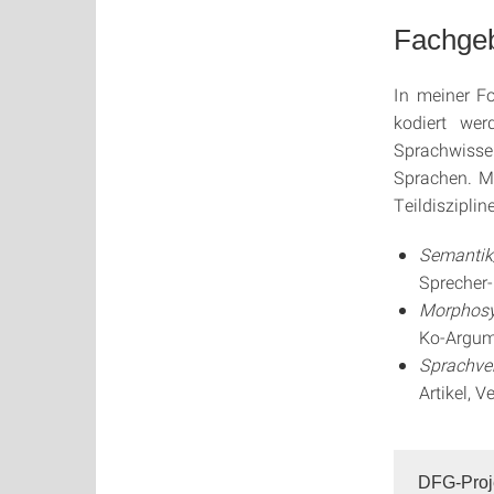
Fachgeb
In meiner F
kodiert wer
Sprachwisse
Sprachen. Me
Teildisziplin
Semantik
Sprecher-
Morphosy
Ko-Argum
Sprachve
Artikel, 
DFG-Proj