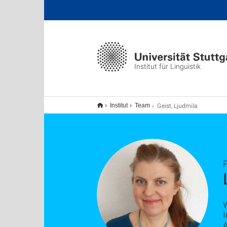
Institut für Linguistik
Geist, Ljudmila
Institut
Team
P
W
I
A