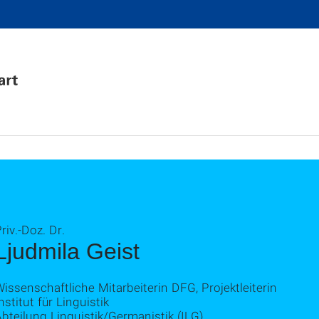
riv.-Doz. Dr.
Ljudmila Geist
issenschaftliche Mitarbeiterin DFG, Projektleiterin
nstitut für Linguistik
bteilung Linguistik/Germanistik (ILG)