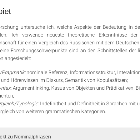
iet
orschung untersuche ich, welche Aspekte der Bedeutung in d
den. Ich verwende neueste theoretische Erkenntnisse der
nschaft für einen Vergleich des Russischen mit dem Deutschen
ine Forschungsschwerpunkte sind an den Schnittstellen der li
en angesiedelt:
/Pragmatik:
nominale Referenz, Informationsstruktur, Interaktio
 und Hörerwissen im Diskurs, Semantik von Kopulasätzen;
ntax
: Argumentlinking, Kasus von Objekten und Prädikativen, 
enten;
rgleich/Typologie
: Indefinitheit und Definitheit in Sprachen mit
Vergleich von weiteren grammatischen Kategorien.
ekt zu Nominalphrasen