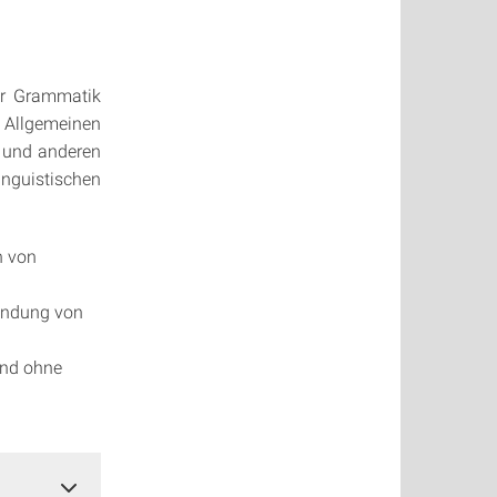
er Grammatik
 Allgemeinen
 und anderen
nguis­tischen
n von
Bindung von
 und ohne