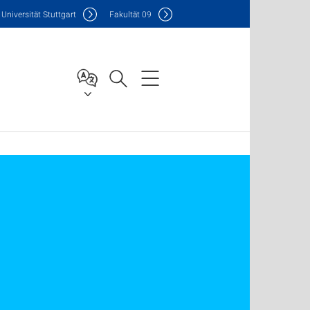
Uni
versität Stuttgart
F
akultät
09